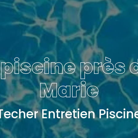
 piscine près 
Marie
Techer Entretien Piscin