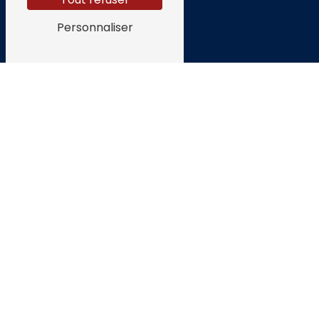
Personnaliser
E-mail
techerentretienpiscine@gmail.com
N'hésitez pas à nous
contacter