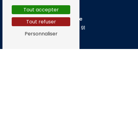
Tout accepter
Téléphone
Tout refuser
02 62 30 63 91
Personnaliser
E-mail
techerentretienpiscine@gmail.com
N'hésitez pas à nous
contacter