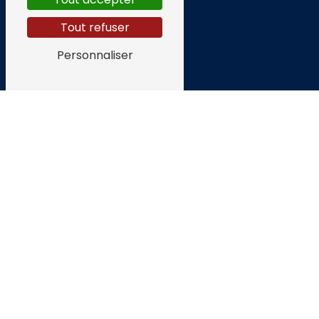
Tout refuser
Personnaliser
Adresse
74 Rte de Montgaillard
97400 Saint-Denis
Téléphone
02 62 30 63 91