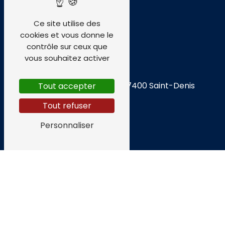
Ce site utilise des
cookies et vous donne le
contrôle sur ceux que
vous souhaitez activer
Adresse
74 Rte de Montgaillard
97400 Saint-Denis
Tout accepter
Tout refuser
Personnaliser
Téléphone
02 62 30 63 91