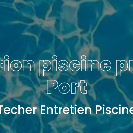
ion piscine pr
Port
Techer Entretien Piscin