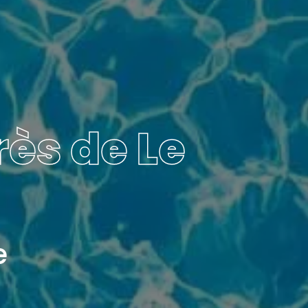
ès de Le
e