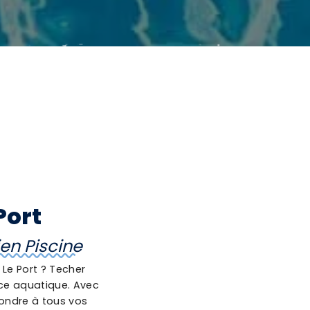
Port
ien Piscine
 Le Port ? Techer
pace aquatique. Avec
pondre à tous vos